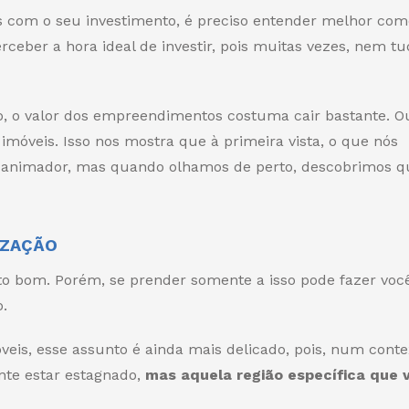
s com o seu investimento, é preciso entender melhor com
ceber a hora ideal de investir, pois muitas vezes, nem tu
o, o valor dos empreendimentos costuma cair bastante. Ou
 imóveis. Isso nos mostra que à primeira vista, o que nós
 animador, mas quando olhamos de perto, descobrimos q
IZAÇÃO
to bom. Porém, se prender somente a isso pode fazer voc
.
eis, esse assunto é ainda mais delicado, pois, num conte
nte estar estagnado,
mas aquela região específica que 