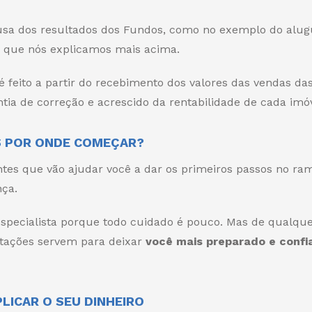
causa dos resultados dos Fundos, como no exemplo do alug
– que nós explicamos mais acima.
é feito a partir do recebimento dos valores das vendas da
a de correção e acrescido da rentabilidade de cada imóv
S POR ONDE COMEÇAR?
ntes que vão ajudar você a dar os primeiros passos no ra
nça.
specialista porque todo cuidado é pouco. Mas de qualqu
ntações servem para deixar
você mais preparado e confi
LICAR O SEU DINHEIRO