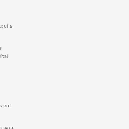
aqui a
s
ital
os em
e para