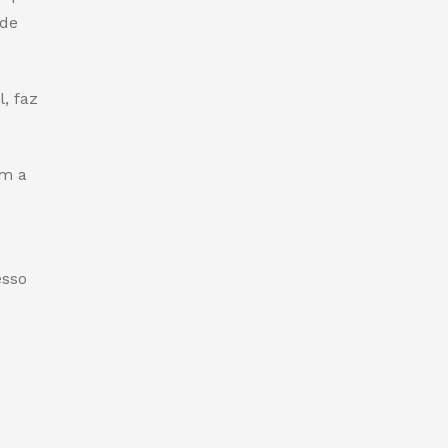
 de
, faz
m a
esso
e