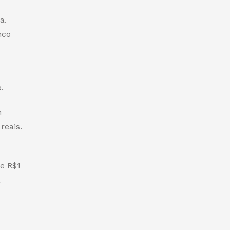
a.
nco
.
m
reais.
de R$1
a