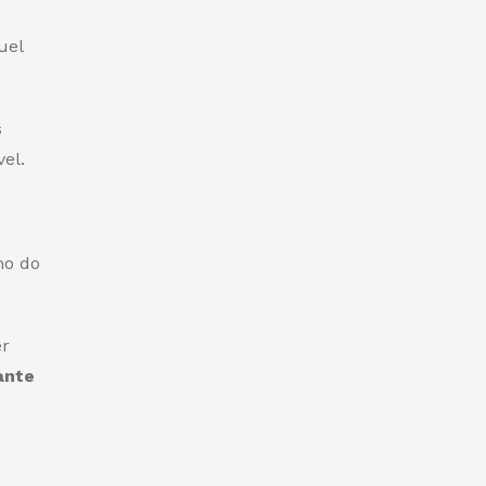
uel
s
el.
mo do
er
ante