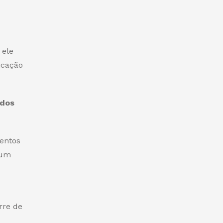
 ele
icação
ndos
entos
 um
rre de