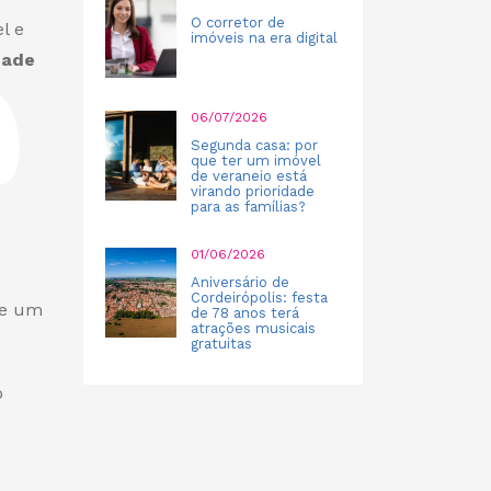
O corretor de
l e
imóveis na era digital
dade
06/07/2026
Segunda casa: por
que ter um imóvel
de veraneio está
virando prioridade
para as famílias?
01/06/2026
Aniversário de
Cordeirópolis: festa
de um
de 78 anos terá
atrações musicais
gratuitas
o