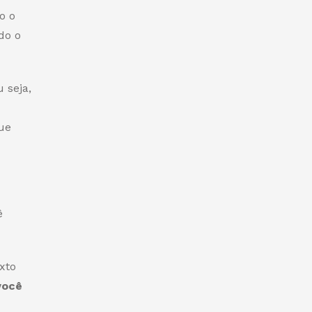
o o
do o
 seja,
ue
ê
xto
você