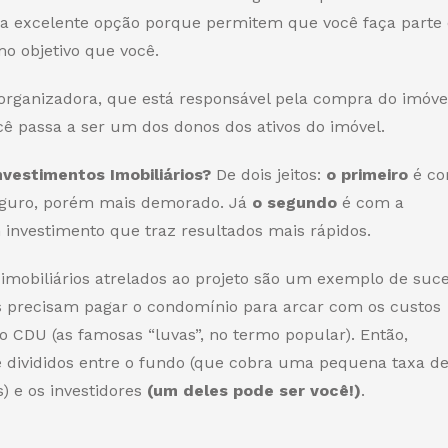
uma excelente opção porque permitem que você faça parte
o objetivo que você.
organizadora, que está responsável pela compra do imóvel
cê passa a ser um dos donos dos ativos do imóvel.
vestimentos Imobiliários?
De dois jeitos:
o primeiro
é co
eguro, porém mais demorado. Já
o segundo
é com a
 investimento que traz resultados mais rápidos.
mobiliários atrelados ao projeto são um exemplo de suc
tas precisam pagar o condomínio para arcar com os custos
o CDU (as famosas “luvas”, no termo popular). Então,
 divididos entre o fundo (que cobra uma pequena taxa d
) e os investidores
(um deles pode ser você!)
.