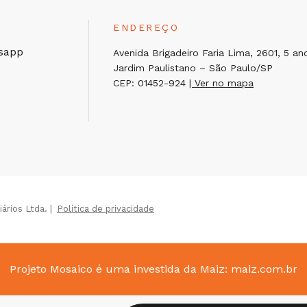
ENDEREÇO
sapp
Avenida Brigadeiro Faria Lima, 2601, 5 an
Jardim Paulistano – São Paulo/SP
CEP: 01452-924
| Ver no mapa
rios Ltda. |
Política de privacidade
Projeto Mosaico é uma investida da Maiz:
maiz.com.br