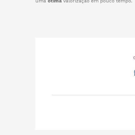
uma
ótima
valorização em pouco tempo.