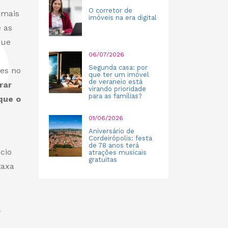
O corretor de
 mais
imóveis na era digital
e as
ue
06/07/2026
Segunda casa: por
ões no
que ter um imóvel
de veraneio está
rar
virando prioridade
para as famílias?
que o
01/06/2026
Aniversário de
Cordeirópolis: festa
de 78 anos terá
cio
atrações musicais
gratuitas
taxa
s
a