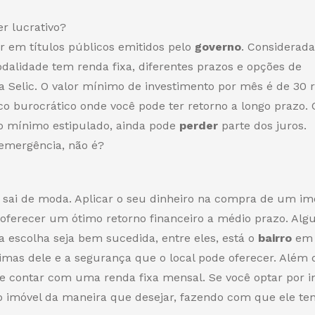
er lucrativo?
r em títulos públicos emitidos pelo
governo
. Considerada
odalidade tem renda fixa, diferentes prazos e opções de
a Selic. O valor mínimo de investimento por mês é de 30 r
 burocrático onde você pode ter retorno a longo prazo. 
zo mínimo estipulado, ainda pode
perder
parte dos juros.
emergência, não é?
 sai de moda. Aplicar o seu dinheiro na compra de um im
ferecer um ótimo retorno financeiro a médio prazo. Alg
a escolha seja bem sucedida, entre eles, está o
bairro
em 
ximas dele e a segurança que o local pode oferecer. Além d
 contar com uma renda fixa mensal. Se você optar por in
o imóvel da maneira que desejar, fazendo com que ele te