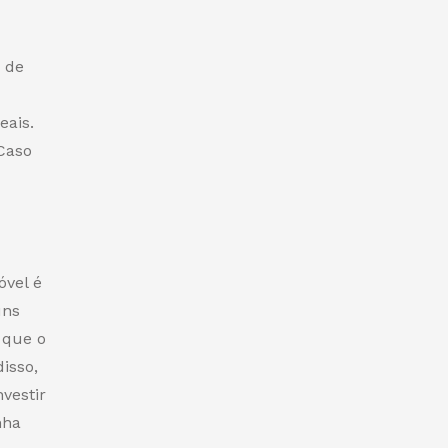
 de
eais.
Caso
óvel é
uns
que o
isso,
vestir
nha