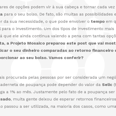
res de opções podem vir à sua cabeça e tornar cada vez
va
para o seu bolso. De fato, são muitas as possibilidades 
r da sua necessidade, o que pode envolver o
tempo
em q
el para o investimento. Um dos tipos de investimento mais
rá que ele ainda continua valendo a pena com tantas opç
a, a Projeto Mosaico preparou este post que vai most
icar o seu dinheiro comparadas ao retorno financeiro 
orcionar ao seu bolso. Vamos conferir?
is procurada pelas pessoas por ser considerada um negó
 caderneta de poupança pode depender do valor da
Selic
(
ega a 1% ao mês. Justamente pelo fato de a poupança ser
asado
, muita gente deixou de esperar retornos financeiro
ção passou a ser utilizada, na maioria dos casos, como um